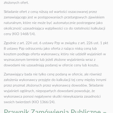
złożonych ofert.
Składanie ofert z ceną niższą od wartości oszacowanej przez
zamawiającego jest w postępowaniach przetargowych zjawiskiem
naturalnym, które nie może być automatycznie postrzegane jako
okoliczność uzasadniająca wątpliwości co do rzetelności kalkulacji
ceny (KIO 1468/14).
Zgodnie z art. 224 ust. 6 ustawy Pzp w związku z art. 226 ust. 1 pkt
8 ustawy Pzp odrzuceniu jako oferta z rażąco niską ceną lub
kosztem podlega oferta wykonawcy, który nie udzielił wyjaśnień w
wyznaczonym terminie lub jeżeli złożone wyjaśnienia wraz z
dowodami nie uzasadniają podanej w ofercie ceny lub kosztu.
Zamawiający bada nie tylko cenę podaną w ofercie, ale również
założenia wykonawcy przyjęte do kalkulacji tej ceny między innymi
przez pryzmat złożonych przez wykonawcę dowodów. Składanie
wyjaśnień ogólnych, niepopartych dowodami powoduje, że
wykonawca ponosi negatywne skutki niewykazania zasadności
swoich twierdzeń (KIO 1366/24).
Prawnik Zamówienia Publiczne –