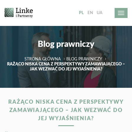
PL
EN
UA
Blog prawniczy
STRONA GŁÓWNA
BLOG PRAWNICZY
RAŻĄCO NISKA CENA Z PERSPEKTYWY ZAMAWIAJĄCEGO –
JAK WEZWAĆ DO JEJ WYJAŚNIENIA?
RAŻĄCO NISKA CENA Z PERSPEKTYWY
ZAMAWIAJĄCEGO – JAK WEZWAĆ DO
JEJ WYJAŚNIENIA?