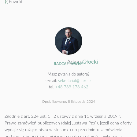
⟨⟨
Powrót
Adam
Głocki
RADCA PRAWNY
Masz pytania do autora?
e-mail:
sekretariat@linke.pl
tel.
+48 789 178 462
Opublikowano:
8 listopada 2024
Zgodnie z art. 224 ust. 1 i 2 ustawy z dnia 11 września 2019 r.
Prawo zamówień publicznych (dalej „ustawa Pzp”), jeżeli cena oferty
wydaje się rażąco niska w stosunku do przedmiotu zamówienia i
budzi wątpliwości zamawiającego co do możliwości wykonania