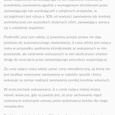
przedmiotu zamówienia zgodnie z wymaganiami określonymi przez
zamawiającego lub wynikającymi z odrębnych przepisów, w
szczególności jest niższa o 30% od wartości zamówienia lub średniej
arytmetycznej cen wszystkich złożonych ofert, zamawiający zwraca
się o udzielenie wyjaśnień.
Podkreślić przy tym należy, iż powyższy przepis prawa nie daje
podstaw do automatycznego stwierdzenia, iż cena oferty jest rażąco
niska w przypadku spełnienia którejkolwiek ze wskazanych w nim
przesłanek, ale zaistnienie wskazanych w nim okoliczności otwiera
drogę do wszczęcia przez zamawiającego procedury wyjaśniającej.
Za cenę rażąco niską należy uznać cenę nierealistyczną, za którą nie
jest możliwe wykonanie zamówienia w należyty sposób i która
wskazuje na zamiar realizacji zamówienia poniżej kosztów własnych.
W orzecznictwie wskazywano, iż o cenie rażąco niskiej można
mówić wówczas, gdy oczywiste jest, że przy zachowaniu reguł
rynkowych wykonanie umowy przez wykonawcę byłoby dla niego
nieopłacalne.