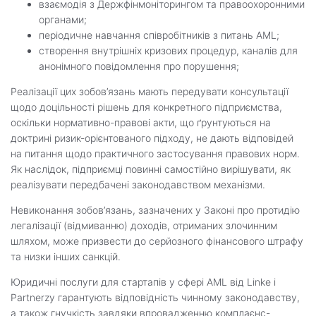
взаємодія з Держфінмоніторингом та правоохоронними
органами;
періодичне навчання співробітників з питань AML;
створення внутрішніх кризових процедур, каналів для
анонімного повідомлення про порушення;
Реалізації цих зобов’язань мають передувати консультації
щодо доцільності рішень для конкретного підприємства,
оскільки нормативно-правові акти, що ґрунтуються на
доктрині ризик-орієнтованого підходу, не дають відповідей
на питання щодо практичного застосування правових норм.
Як наслідок, підприємці повинні самостійно вирішувати, як
реалізувати передбачені законодавством механізми.
Невиконання зобов’язань, зазначених у Законі про протидію
легалізації (відмиванню) доходів, отриманих злочинним
шляхом, може призвести до серйозного фінансового штрафу
та низки інших санкцій.
Юридичні послуги для стартапів у сфері AML від Linke i
Partnerzy гарантують відповідність чинному законодавству,
а також гнучкість завдяки впровадженню комплаєнс-