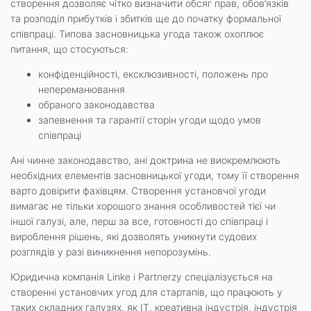
створення дозволяє чітко визначити обсяг прав, обов’язків
та розподіл прибутків і збитків ще до початку формальної
співпраці. Типова засновницька угода також охоплює
питання, що стосуються:
конфіденційності, ексклюзивності, положень про
непереманювання
обраного законодавства
запевнення та гарантії сторін угоди щодо умов
співпраці
Ані чинне законодавство, ані доктрина не виокремлюють
необхідних елементів засновницької угоди, тому її створення
варто довірити фахівцям. Створення установчої угоди
вимагає не тільки хорошого знання особливостей тієї чи
іншої галузі, але, перш за все, готовності до співпраці і
вироблення рішень, які дозволять уникнути судових
розглядів у разі виникнення непорозумінь.
Юридична компанія Linke i Partnerzy спеціалізується на
створенні установчих угод для стартапів, що працюють у
таких складних галузях, як ІТ, креативна індустрія, індустрія