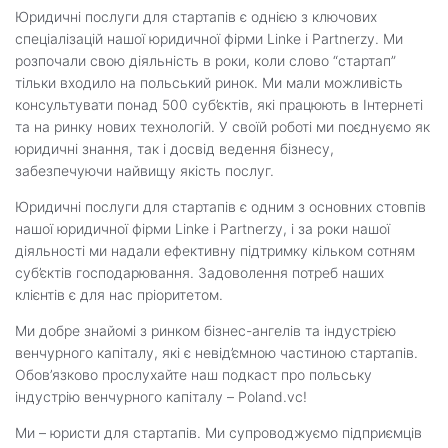
Юридичні послуги для стартапів є однією з ключових
спеціалізацій нашої юридичної фірми Linke i Partnerzy. Ми
розпочали свою діяльність в роки, коли слово “стартап”
тільки входило на польський ринок. Ми мали можливість
консультувати понад 500 суб’єктів, які працюють в Інтернеті
та на ринку нових технологій. У своїй роботі ми поєднуємо як
юридичні знання, так і досвід ведення бізнесу,
забезпечуючи найвищу якість послуг.
Юридичні послуги для стартапів є одним з основних стовпів
нашої юридичної фірми Linke i Partnerzy, і за роки нашої
діяльності ми надали ефективну підтримку кільком сотням
суб’єктів господарювання. Задоволення потреб наших
клієнтів є для нас пріоритетом.
Ми добре знайомі з ринком бізнес-ангелів та індустрією
венчурного капіталу, які є невід’ємною частиною стартапів.
Обов’язково прослухайте наш подкаст про польську
індустрію венчурного капіталу – Poland.vc!
Ми – юристи для стартапів. Ми супроводжуємо підприємців