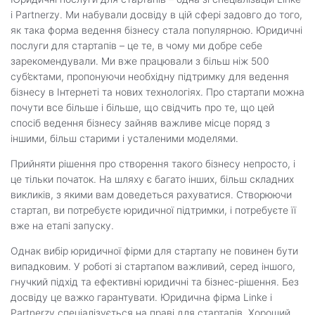
i Partnerzy. Ми набували досвіду в цій сфері задовго до того,
як така форма ведення бізнесу стала популярною. Юридичні
послуги для стартапів – це те, в чому ми добре себе
зарекомендували. Ми вже працювали з більш ніж 500
суб’єктами, пропонуючи необхідну підтримку для ведення
бізнесу в Інтернеті та нових технологіях. Про стартапи можна
почути все більше і більше, що свідчить про те, що цей
спосіб ведення бізнесу зайняв важливе місце поряд з
іншими, більш старими і усталеними моделями.
Прийняти рішення про створення такого бізнесу непросто, і
це тільки початок. На шляху є багато інших, більш складних
викликів, з якими вам доведеться рахуватися. Створюючи
стартап, ви потребуєте юридичної підтримки, і потребуєте її
вже на етапі запуску.
Однак вибір юридичної фірми для стартапу не повинен бути
випадковим. У роботі зі стартапом важливий, серед іншого,
гнучкий підхід та ефективні юридичні та бізнес-рішення. Без
досвіду це важко гарантувати. Юридична фірма Linke i
Partnerzy спеціалізується на праві для стартапів. Хороший