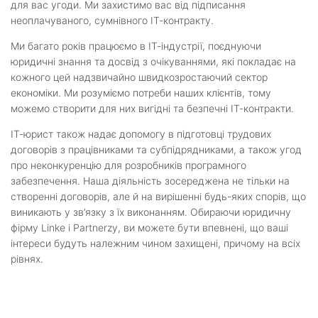
для вас угоди. Ми захистимо вас від підписання
неоплачуваного, сумнівного ІТ-контракту.
Ми багато років працюємо в ІТ-індустрії, поєднуючи
юридичні знання та досвід з очікуваннями, які покладає на
кожного цей надзвичайно швидкозростаючий сектор
економіки. Ми розуміємо потреби наших клієнтів, тому
можемо створити для них вигідні та безпечні ІТ-контракти.
ІТ-юрист також надає допомогу в підготовці трудових
договорів з працівниками та субпідрядниками, а також угод
про неконкуренцію для розробників програмного
забезпечення. Наша діяльність зосереджена не тільки на
створенні договорів, але й на вирішенні будь-яких спорів, що
виникають у зв’язку з їх виконанням. Обираючи юридичну
фірму Linke i Partnerzy, ви можете бути впевнені, що ваші
інтереси будуть належним чином захищені, причому на всіх
рівнях.