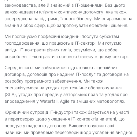
законодавства, але й знайомий з ІТ-рішеннями. Без цього
важко надавати клієнтам комплексну допомогу, яка також
зосереджена на підтримці їхнього бізнесу. Ми спираємося на
знання з обох сфер, щоб запропонувати ефективні рішення.
Ми пропонуємо професійні юридичні послуги суб’єктам
господарювання, що працюють в ІТ-секторі. Ми готуємо
вигідні ІТ-контракти різних типів, розуміючи, що добре
розроблені ІТ-контракти є основою бізнесу в цьому секторі.
Серед іншого, ми займаємося підготовкою ліцензійних
договорів, договорів про надання ІТ-послуг та договорів на
розробку програмного забезпечення. Ми також
спеціалізуємося на угодах про технічне обслуговування
(SLA), угодах про передачу авторських прав та угодах про
впровадження у Waterfall, Agile та змішаних методологіях.
Юридичний супровід ІТ-індустрії також базується на участі
в переговорах щодо укладення ІТ-контрактів на етапі, що
передує укладенню договору. Використовуючи наші
навички, ми проведемо переговори щодо укладення вигідної