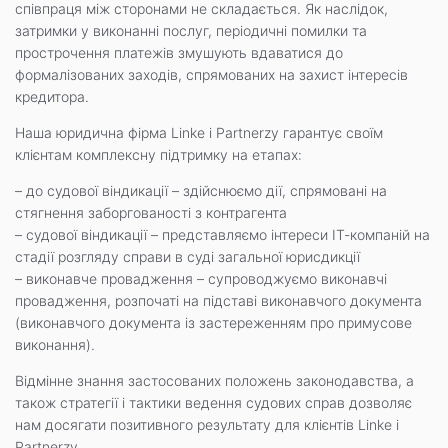
співпраця між сторонами не складається. Як наслідок,
затримки у виконанні послуг, періодичні помилки та
прострочення платежів змушують вдаватися до
формалізованих заходів, спрямованих на захист інтересів
кредитора.
Наша юридична фірма Linke i Partnerzy гарантує своїм
клієнтам комплексну підтримку на етапах:
– до судової віндикації – здійснюємо дії, спрямовані на
стягнення заборгованості з контрагента
– судової віндикації – представляємо інтереси ІТ-компаній на
стадії розгляду справи в суді загальної юрисдикції
– виконавче провадження – супроводжуємо виконавчі
провадження, розпочаті на підставі виконавчого документа
(виконавчого документа із застереженням про примусове
виконання).
Відмінне знання застосованих положень законодавства, а
також стратегії і тактики ведення судових справ дозволяє
нам досягати позитивного результату для клієнтів Linke i
Partnerzy.