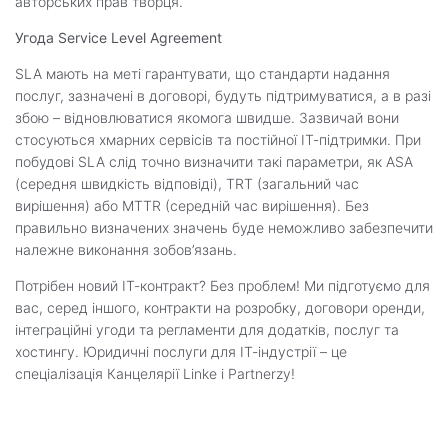
авторських прав творця.
Угода Service Level Agreement
SLA мають на меті гарантувати, що стандарти надання
послуг, зазначені в договорі, будуть підтримуватися, а в разі
збою – відновлюватися якомога швидше. Зазвичай вони
стосуються хмарних сервісів та постійної ІТ-підтримки. При
побудові SLA слід точно визначити такі параметри, як ASA
(середня швидкість відповіді), TRT (загальний час
вирішення) або MTTR (середній час вирішення). Без
правильно визначених значень буде неможливо забезпечити
належне виконання зобов’язань.
Потрібен новий ІТ-контракт? Без проблем! Ми підготуємо для
вас, серед іншого, контракти на розробку, договори оренди,
інтеграційні угоди та регламенти для додатків, послуг та
хостингу. Юридичні послуги для ІТ-індустрії – це
спеціалізація Канцелярії Linke i Partnerzy!