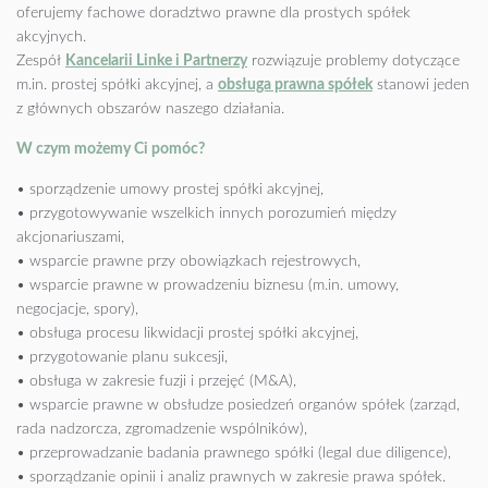
oferujemy fachowe doradztwo prawne dla prostych spółek
akcyjnych.
Zespół
Kancelarii Linke i Partnerzy
rozwiązuje problemy dotyczące
m.in. prostej spółki akcyjnej, a
obsługa prawna spółek
stanowi jeden
z głównych obszarów naszego działania.
W czym możemy Ci pomóc?
•
sporządzenie umowy prostej spółki akcyjnej
,
• przygotowywanie wszelkich innych porozumień między
akcjonariuszami,
• wsparcie prawne przy obowiązkach rejestrowych,
• wsparcie prawne w prowadzeniu biznesu (m.in. umowy,
negocjacje, spory),
• obsługa procesu likwidacji prostej spółki akcyjnej,
• przygotowanie planu sukcesji,
•
obsługa w zakresie fuzji i przejęć (M&A)
,
• wsparcie prawne w obsłudze posiedzeń organów spółek (zarząd,
rada nadzorcza, zgromadzenie wspólników),
•
przeprowadzanie badania prawnego spółki (legal due diligence)
,
• sporządzanie opinii i analiz prawnych w zakresie prawa spółek.