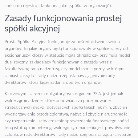
spółki do rejestru, działa ona jako „spółka w organizacji”).
Zasady funkcjonowania prostej
spółki akcyjnej
Prosta Spółka Akcyjna funkcjonuje za pośrednictwem swoich
organów. To jakie organy będą funkcjonowały w spółce zależy od
akcjonariuszy, którzy w statucie mogą określić czy przyjmują model
dualistyczny, zakładający funkcjonowanie zarządu wraz z
fakultatywną radą nadzorczą, czy model monistyczny, w którym
zamiast zarządu i rady nadzorczej ustanawiają jedynie radę
dyrektorów, która łączy zadania obu tych organów.
Kluczowym i zarazem obligatoryjnym organem P.S.A. jest jednak
walne zgromadzenie, które odpowiada za podejmowanie
strategicznych decyzji dotyczących spółki takich jak m.in. zbycie i
wydzierżawienie przedsiębiorstwa, nabycie i zbycie nieruchomości
czy rozpatrzenie i zatwierdzenie sprawozdania finansowego spółki.
Inną istotną kompetencją walnego zgromadzenia jest powoływanie
członków rady dyrektorów, rady nadzorczej oraz zarządu (chyba że