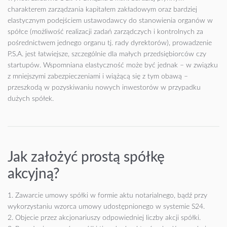
charakterem zarządzania kapitałem zakładowym oraz bardziej
elastycznym podejściem ustawodawcy do stanowienia organów w
spółce (możliwość realizacji zadań zarządczych i kontrolnych za
pośrednictwem jednego organu tj. rady dyrektorów), prowadzenie
P.S.A. jest łatwiejsze, szczególnie dla małych przedsiębiorców czy
startupów. Wspomniana elastyczność może być jednak – w związku
z mniejszymi zabezpieczeniami i wiążącą się z tym obawą –
przeszkodą w pozyskiwaniu nowych inwestorów w przypadku
dużych spółek.
Jak założyć prostą spółkę
akcyjną?
1. Zawarcie umowy spółki w formie aktu notarialnego, bądź przy
wykorzystaniu wzorca umowy udostępnionego w systemie S24.
2. Objecie przez akcjonariuszy odpowiedniej liczby akcji spółki.