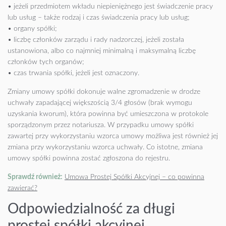
• jeżeli przedmiotem wkładu niepieniężnego jest świadczenie pracy
lub usług – także rodzaj i czas świadczenia pracy lub usług;
• organy spółki;
• liczbę członków zarządu i rady nadzorczej, jeżeli została
ustanowiona, albo co najmniej minimalną i maksymalną liczbę
członków tych organów;
• czas trwania spółki, jeżeli jest oznaczony.
Zmiany umowy spółki dokonuje walne zgromadzenie w drodze
uchwały zapadającej większością 3/4 głosów (brak wymogu
uzyskania kworum), która powinna być umieszczona w protokole
sporządzonym przez notariusza. W przypadku umowy spółki
zawartej przy wykorzystaniu wzorca umowy możliwa jest również jej
zmiana przy wykorzystaniu wzorca uchwały. Co istotne, zmiana
umowy spółki powinna zostać zgłoszona do rejestru.
Sprawdź również:
Umowa Prostej Spółki Akcyjnej – co powinna
zawierać?
Odpowiedzialność za długi
prostej spółki akcyjnej