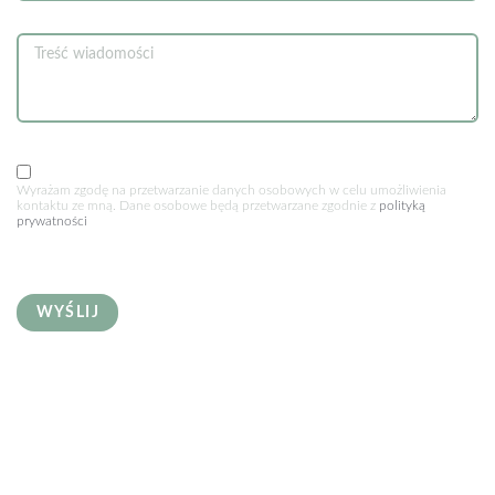
Wyrażam zgodę na przetwarzanie danych osobowych w celu umożliwienia
kontaktu ze mną. Dane osobowe będą przetwarzane zgodnie z
polityką
prywatności
WYŚLIJ