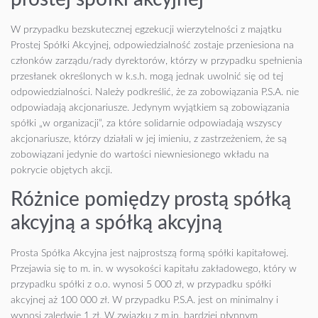
W przypadku bezskutecznej egzekucji wierzytelności z majątku
Prostej Spółki Akcyjnej, odpowiedzialność zostaje przeniesiona na
członków zarządu/rady dyrektorów, którzy w przypadku spełnienia
przesłanek określonych w k.s.h. mogą jednak uwolnić się od tej
odpowiedzialności. Należy podkreślić, że za zobowiązania P.S.A. nie
odpowiadają akcjonariusze. Jedynym wyjątkiem są zobowiązania
spółki „w organizacji”, za które solidarnie odpowiadają wszyscy
akcjonariusze, którzy działali w jej imieniu, z zastrzeżeniem, że są
zobowiązani jedynie do wartości niewniesionego wkładu na
pokrycie objętych akcji.
Różnice pomiędzy prostą spółką
akcyjną a spółką akcyjną
Prosta Spółka Akcyjna jest najprostszą formą spółki kapitałowej.
Przejawia się to m. in. w wysokości kapitału zakładowego, który w
przypadku spółki z o.o. wynosi 5 000 zł, w przypadku spółki
akcyjnej aż 100 000 zł. W przypadku P.S.A. jest on minimalny i
wynosi zaledwie 1 zł. W związku z m.in. bardziej płynnym