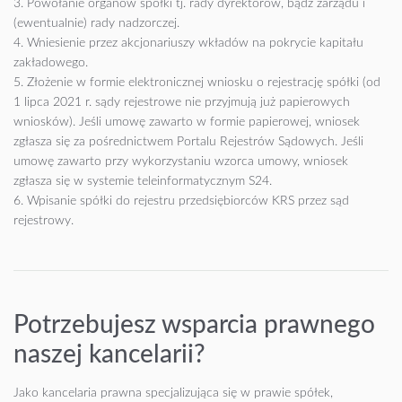
3. Powołanie organów spółki tj. rady dyrektorów, bądź zarządu i
(ewentualnie) rady nadzorczej.
4. Wniesienie przez akcjonariuszy wkładów na pokrycie kapitału
zakładowego.
5. Złożenie w formie elektronicznej wniosku o rejestrację spółki (od
1 lipca 2021 r. sądy rejestrowe nie przyjmują już papierowych
wniosków). Jeśli umowę zawarto w formie papierowej, wniosek
zgłasza się za pośrednictwem Portalu Rejestrów Sądowych. Jeśli
umowę zawarto przy wykorzystaniu wzorca umowy, wniosek
zgłasza się w systemie teleinformatycznym S24.
6. Wpisanie spółki do rejestru przedsiębiorców KRS przez sąd
rejestrowy.
Potrzebujesz wsparcia prawnego
naszej kancelarii?
Jako kancelaria prawna specjalizująca się w prawie spółek,